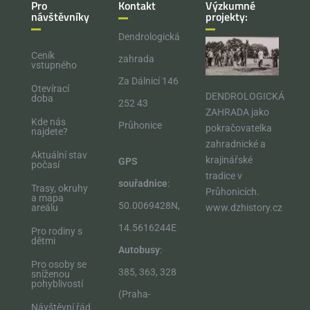
Pro
Kontakt
Výzkumné
návštěvníky
projekty:
Dendrologická
Ceník
zahrada
vstupného
Za Dálnicí 146
Otevírací
DENDROLOGICKÁ
doba
252 43
ZAHRADA jako
Kde nás
Průhonice
pokračovatelka
najdete?
zahradnické a
Aktuální stav
krajinářské
GPS
počasí
tradice v
souřadnice
:
Trasy, okruhy
Průhonicích.​
a mapa
50.0069428N,
areálu
www.dzhistory.cz
14.5616244E
Pro rodiny s
dětmi
Autobusy
:
Pro osoby se
385, 363, 328
sníženou
pohyblivostí
(Praha-
Návštěvní řád