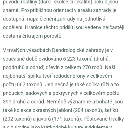
původu rostliny (dárci, školce či lokalitě) pokud jsou
známé. Pro přibližnou orientaci v areálu zahrady je
dostupná mapa členění zahrady na jednotlivá
oddělení. Hranice těchto oddílů jsou vedeny nejčastěji
cestami či krajem porostů.
V trvalých výsadbách Dendrologické zahrady je v
současné době evidováno 6 223 taxonů (druhů,
poddruhů a odrůd) dřevin z celkem 270 rodů. Naši
nejbohatší sbírku tvoří rododendrony v celkovém
počtu 667 taxonů. Jedinečná je také sbírka růží a to
pnoucích, sadových a pokryvných v celkovém počtu
391 druhů a odrůd. Neméně významné a bohaté jsou
také kolekce okrasných jabloní (204 taxonů), šeříků
(202 taxonů) a javorů (171 taxonů). Pěstované trvalky
a cibuloviny jako krátkodobé kultury evidujeme v