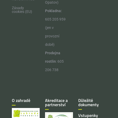
Opatov)
Zásady
Pokladna:
cookies (EU)
605 205 959
(jen v
provozní
době)
Prodejna
rostlin
: 605
206 738
O zahradě
Akreditace a
Důležité
partnerství
dokumenty
Vstupenky