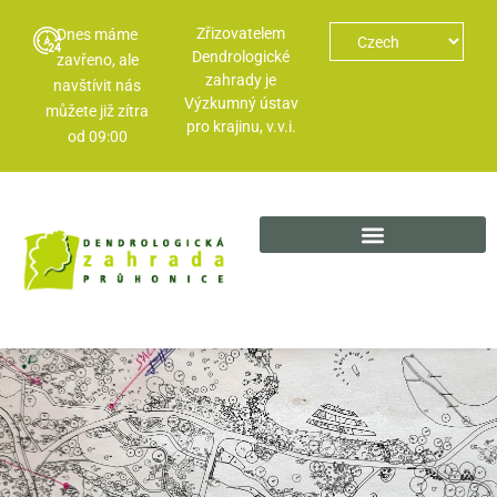
Zřizovatelem
Dnes máme
Dendrologické
zavřeno, ale
zahrady je
navštívit nás
Výzkumný ústav
můžete již zítra
pro krajinu, v.v.i.
od 09:00