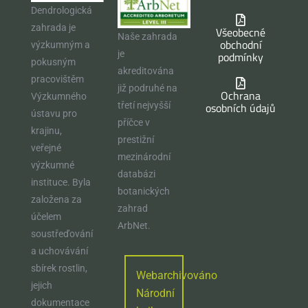
Dendrologická
zahrada je
Všeobecné
Naše zahrada
obchodní
výzkumným a
je
podmínky
pokusným
akreditována
pracovištěm
již podruhé na
Ochrana
Výzkumného
osobních údajů
třetí nejvyšší
ústavu pro
příčce v
krajinu,
prestižní
veřejné
mezinárodní
výzkumné
databázi
instituce. Byla
botanických
založena za
zahrad
účelem
ArbNet.
soustřeďování
a uchovávání
sbírek rostlin,
Webarchivováno
jejich
Národní
dokumentace