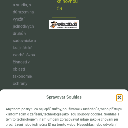
knihovnou
a studia, s
ČR
důrazem na
využití
jednotlivých
druhů v
sadovnické a
krajinářské
tvorbě. Svou
činností v
oblasti
taxonomie,
ochrany
rostlin,
Spravovat Souhlas
vzdělávání a
osvěty
Abychom poskytli co nejlepší služby, používáme k ukládání a/nebo přístupu
naplňuje
k informacím o zařízení, technologie jako jsou soubory cookies. Souhlas s
poslání
těmito technologiemi nám umožní zpracovávat údaje, jako je chování při
procházení nebo jedinečná ID na tomto webu. Nesouhlas nebo odvolání
klasické