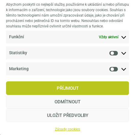
Abychom poskytli co nejlepší služby, používáme k ukládání a/nebo přístupu
naplňuje
k informacím o zařízení, technologie jako jsou soubory cookies. Souhlas s
poslání
těmito technologiemi nám umožní zpracovávat údaje, jako je chování při
procházení nebo jedinečná ID na tomto webu. Nesouhlas nebo odvolání
klasické
souhlasu může nepříznivě ovlivnit určité vlastnosti a funkce.
botanické
Funkční
Vždy aktivní
zahrady, které
navíc rozšiřuje
ještě o
Statistiky
výzkumné
aktivity v širší
Marketing
sféře tvorby
životního
PŘÍJMOUT
prostředí.
ODMÍTNOUT
ULOŽIT PŘEDVOLBY
© Copyright
2026
– Dendrologická zahrada Průhonice
Zásady cookies