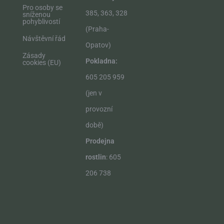
Pro osoby se
385, 363, 328
sníženou
pohyblivostí
(Praha-
Návštěvní řád
Opatov)
Zásady
Pokladna:
cookies (EU)
605 205 959
(jen v
provozní
době)
Prodejna
rostlin
: 605
206 738