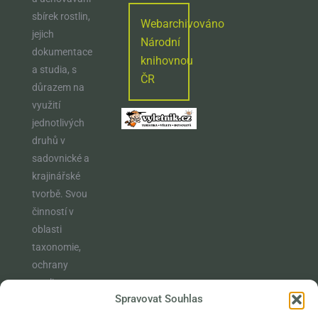
sbírek rostlin,
Webarchivováno
jejich
Národní
dokumentace
knihovnou
a studia, s
ČR
důrazem na
využití
jednotlivých
druhů v
sadovnické a
krajinářské
tvorbě. Svou
činností v
oblasti
taxonomie,
ochrany
rostlin,
Spravovat Souhlas
vzdělávání a
osvěty