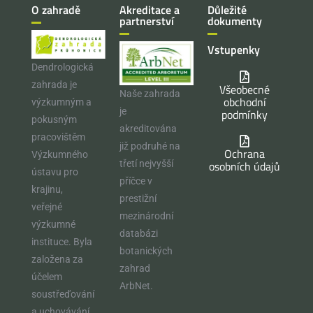
O zahradě
Akreditace a
Důležité
partnerství
dokumenty
Vstupenky
Dendrologická
zahrada je
Všeobecné
Naše zahrada
obchodní
výzkumným a
je
podmínky
pokusným
akreditována
pracovištěm
již podruhé na
Ochrana
Výzkumného
osobních údajů
třetí nejvyšší
ústavu pro
příčce v
krajinu,
prestižní
veřejné
mezinárodní
výzkumné
databázi
instituce. Byla
botanických
založena za
zahrad
účelem
ArbNet.
soustřeďování
a uchovávání