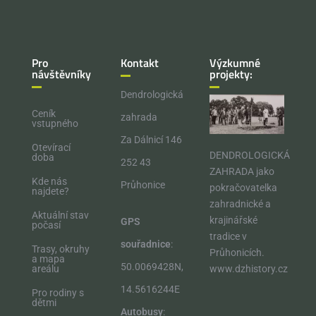
Pro
Kontakt
Výzkumné
návštěvníky
projekty:
Dendrologická
Ceník
zahrada
vstupného
Za Dálnicí 146
Otevírací
DENDROLOGICKÁ
doba
252 43
ZAHRADA jako
Kde nás
Průhonice
pokračovatelka
najdete?
zahradnické a
Aktuální stav
krajinářské
GPS
počasí
tradice v
souřadnice
:
Trasy, okruhy
Průhonicích.​
a mapa
50.0069428N,
areálu
www.dzhistory.cz
14.5616244E
Pro rodiny s
dětmi
Autobusy
: