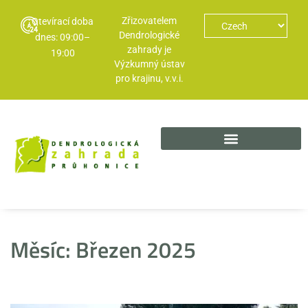
Zřizovatelem
Otevírací doba
Dendrologické
dnes: 09:00–
zahrady je
19:00
Výzkumný ústav
pro krajinu, v.v.i.
Měsíc:
Březen 2025