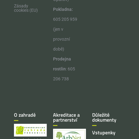
Zásady
Pokladna:
cookies (EU)
605 205 959
(jen v
provozní
době)
Prodejna
rostlin
: 605
206 738
O zahradě
Akreditace a
Důležité
partnerství
dokumenty
Vstupenky