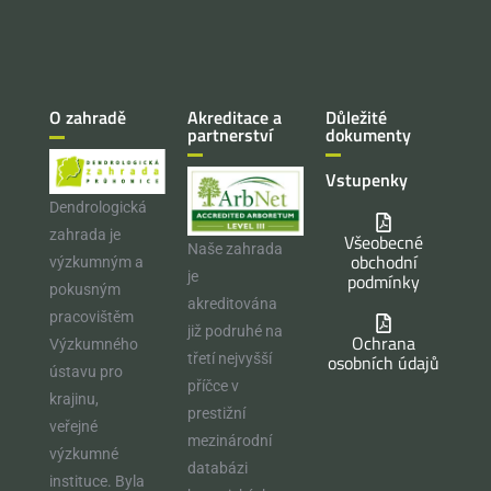
O zahradě
Akreditace a
Důležité
partnerství
dokumenty
Vstupenky
Dendrologická
zahrada je
Všeobecné
Naše zahrada
obchodní
výzkumným a
je
podmínky
pokusným
akreditována
pracovištěm
již podruhé na
Ochrana
Výzkumného
osobních údajů
třetí nejvyšší
ústavu pro
příčce v
krajinu,
prestižní
veřejné
mezinárodní
výzkumné
databázi
instituce. Byla