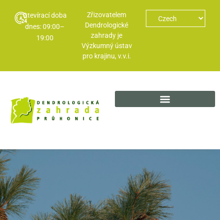
Zřizovatelem
Otevírací doba
Dendrologické
dnes: 09:00–
zahrady je
19:00
Výzkumný ústav
pro krajinu, v.v.i.