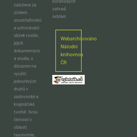
botanických
založena za
zahrad
účelem
ArbNet.
soustřeďování
a uchovávání
sbírek rostlin,
Webarchivováno
jejich
Národní
dokumentace
knihovnou
a studia, s
ČR
důrazem na
využití
jednotlivých
druhů v
sadovnické a
krajinářské
tvorbě. Svou
činností v
oblasti
taxonomie,