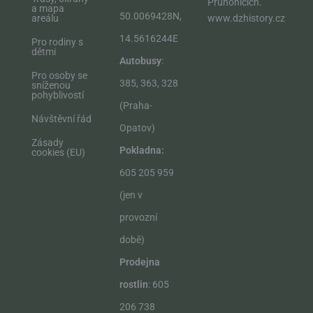
Průhonicích.​
a mapa
50.0069428N,
areálu
www.dzhistory.cz
14.5616244E
Pro rodiny s
dětmi
Autobusy
:
Pro osoby se
385, 363, 328
sníženou
pohyblivostí
(Praha-
Návštěvní řád
Opatov)
Zásady
Pokladna:
cookies (EU)
605 205 959
(jen v
provozní
době)
Prodejna
rostlin
: 605
206 738