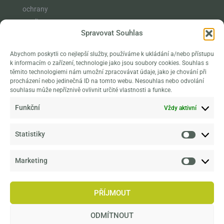
ochrany
rostlin,
Spravovat Souhlas
vzdělávání a
osvěty
Abychom poskytli co nejlepší služby, používáme k ukládání a/nebo přístupu
naplňuje
k informacím o zařízení, technologie jako jsou soubory cookies. Souhlas s
poslání
těmito technologiemi nám umožní zpracovávat údaje, jako je chování při
procházení nebo jedinečná ID na tomto webu. Nesouhlas nebo odvolání
klasické
souhlasu může nepříznivě ovlivnit určité vlastnosti a funkce.
botanické
Funkční
Vždy aktivní
zahrady, které
navíc rozšiřuje
Statistiky
ještě o
výzkumné
aktivity v širší
Marketing
sféře tvorby
životního
PŘÍJMOUT
prostředí.
ODMÍTNOUT