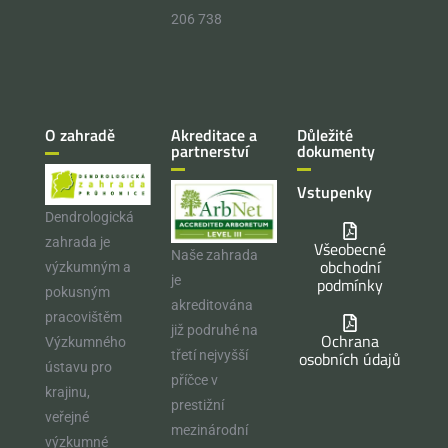
206 738
O zahradě
Akreditace a
Důležité
partnerství
dokumenty
Vstupenky
Dendrologická
zahrada je
Všeobecné
Naše zahrada
obchodní
výzkumným a
je
podmínky
pokusným
akreditována
pracovištěm
již podruhé na
Ochrana
Výzkumného
osobních údajů
třetí nejvyšší
ústavu pro
příčce v
krajinu,
prestižní
veřejné
mezinárodní
výzkumné