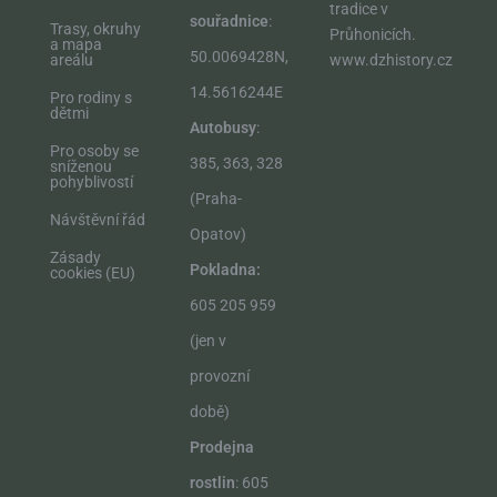
tradice v
souřadnice
:
Trasy, okruhy
Průhonicích.​
a mapa
50.0069428N,
areálu
www.dzhistory.cz
14.5616244E
Pro rodiny s
dětmi
Autobusy
:
Pro osoby se
385, 363, 328
sníženou
pohyblivostí
(Praha-
Návštěvní řád
Opatov)
Zásady
Pokladna:
cookies (EU)
605 205 959
(jen v
provozní
době)
Prodejna
rostlin
: 605