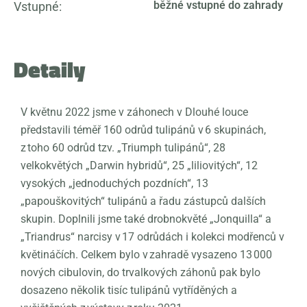
běžné vstupné do zahrady
Vstupné:
Detaily
V květnu 2022 jsme v záhonech v Dlouhé louce
představili téměř 160 odrůd tulipánů v 6 skupinách,
z toho 60 odrůd tzv. „
Triumph
tulipánů“, 28
velkokvětých „Darwin hybridů“, 25 „liliovitých“, 12
vysokých „jednoduchých pozdních“, 13
„papouškovitých“ tulipánů a řadu zástupců dalších
skupin. Doplnili jsme také drobnokvěté „
Jonquilla
“ a
„
Triandrus
“ narcisy v 17 odrůdách i kolekci modřenců v
květináčích. Celkem bylo v zahradě vysazeno 13 000
nových cibulovin, do trvalkových záhonů pak bylo
dosazeno několik tisíc tulipánů vytříděných a