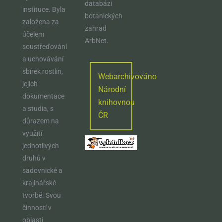
databázi
instituce. Byla
botanických
založena za
zahrad
účelem
ArbNet.
soustřeďování
a uchovávání
sbírek rostlin,
Webarchivováno
jejich
Národní
dokumentace
knihovnou
a studia, s
ČR
důrazem na
využití
jednotlivých
druhů v
sadovnické a
krajinářské
tvorbě. Svou
činností v
oblasti