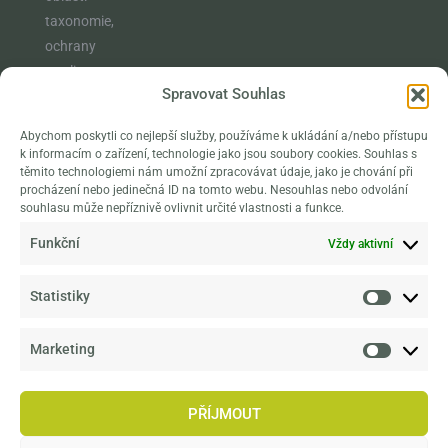
taxonomie,
ochrany
rostlin,
Spravovat Souhlas
vzdělávání a
osvěty
Abychom poskytli co nejlepší služby, používáme k ukládání a/nebo přístupu
naplňuje
k informacím o zařízení, technologie jako jsou soubory cookies. Souhlas s
poslání
těmito technologiemi nám umožní zpracovávat údaje, jako je chování při
procházení nebo jedinečná ID na tomto webu. Nesouhlas nebo odvolání
klasické
souhlasu může nepříznivě ovlivnit určité vlastnosti a funkce.
botanické
Funkční
Vždy aktivní
zahrady, které
navíc rozšiřuje
ještě o
Statistiky
výzkumné
aktivity v širší
Marketing
sféře tvorby
životního
PŘÍJMOUT
prostředí.