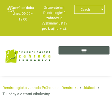
Zřizovatelem
Otevírací doba
Dendrologické
dnes: 09:00–
zahrady je
19:00
Výzkumný ústav
pro krajinu, v.v.i.
Dendrologická zahrada Průhonice | Dendrolka
>
Události
>
Tulipány a ostatní cibuloviny