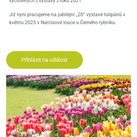
vyčištěných z výstavy z roku 2021.
Již nyní pracujeme na jubilejní „20“ výstavě tulipánů v
květnu 2023 v Narcisové louce u Černého rybníku.
Přihlásit na událost