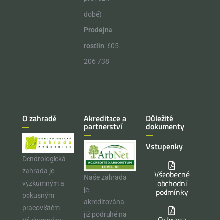
době)
Prodejna
rostlin
: 605
206 738
O zahradě
Akreditace a
Důležité
partnerství
dokumenty
Vstupenky
Dendrologická
zahrada je
Všeobecné
Naše zahrada
obchodní
výzkumným a
je
podmínky
pokusným
akreditována
pracovištěm
již podruhé na
Ochrana
Výzkumného