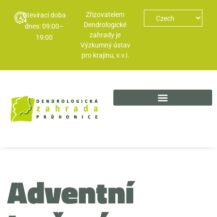
Zřizovatelem
Otevírací doba
Dendrologické
dnes: 09:00–
zahrady je
19:00
Výzkumný ústav
pro krajinu, v.v.i.
Adventní