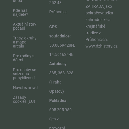
doba
252 43
ZAHRADA jako
Kde nás
Průhonice
pokračovatelka
najdete?
zahradnické a
Aktuální stav
krajinářské
GPS
počasí
tradice v
souřadnice
:
Trasy, okruhy
Průhonicích.​
a mapa
50.0069428N,
areálu
www.dzhistory.cz
14.5616244E
Pro rodiny s
dětmi
Autobusy
:
Pro osoby se
385, 363, 328
sníženou
pohyblivostí
(Praha-
Návštěvní řád
Opatov)
Zásady
Pokladna:
cookies (EU)
605 205 959
(jen v
provozní