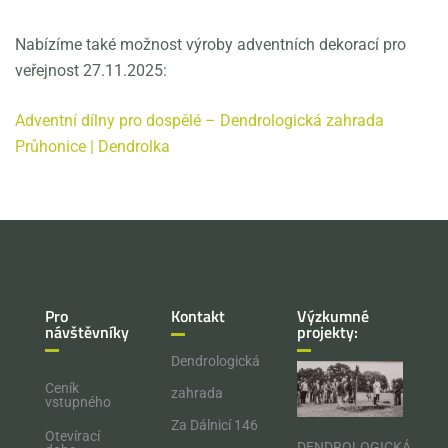
Nabízíme také možnost výroby adventních dekorací pro
veřejnost 27.11.2025:
Adventní dílny pro dospělé – Dendrologická zahrada
Průhonice | Dendrolka
Pro
Kontakt
Výzkumné
návštěvníky
projekty:
Dendrologická
Ceník
zahrada
vstupného
Za Dálnicí 146
Otevírací
DENDROLOGICKÁ