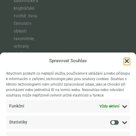
sadovnické a
krajinářské
tvorbě. Svou
činností v
oblasti
taxonomie,
ochrany
rostlin,
Spravovat Souhlas
vzdělávání a
osvěty
Abychom poskytli co nejlepší služby, používáme k ukládání a/nebo přístupu
naplňuje
k informacím o zařízení, technologie jako jsou soubory cookies. Souhlas s
poslání
těmito technologiemi nám umožní zpracovávat údaje, jako je chování při
procházení nebo jedinečná ID na tomto webu. Nesouhlas nebo odvolání
klasické
souhlasu může nepříznivě ovlivnit určité vlastnosti a funkce.
botanické
Funkční
Vždy aktivní
zahrady, které
navíc rozšiřuje
ještě o
Statistiky
výzkumné