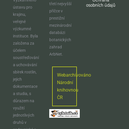
osobních údajů
třetí nejvyšší
ústavu pro
příčce v
krajinu,
prestižní
veřejné
mezinárodní
výzkumné
databázi
instituce. Byla
botanických
založena za
zahrad
účelem
ArbNet.
soustřeďování
a uchovávání
sbírek rostlin,
Webarchivováno
jejich
Národní
dokumentace
knihovnou
a studia, s
ČR
důrazem na
využití
jednotlivých
druhů v