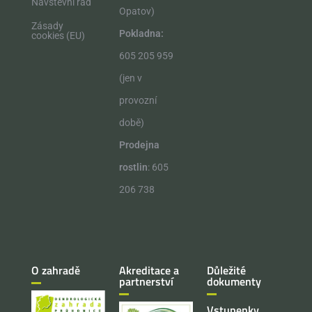
Návštěvní řád
Opatov)
Zásady
Pokladna:
cookies (EU)
605 205 959
(jen v
provozní
době)
Prodejna
rostlin
: 605
206 738
O zahradě
Akreditace a
Důležité
partnerství
dokumenty
Vstupenky