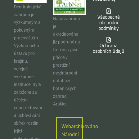
Dendrologická
zahrada je
Všeobecné
Naše zahrada
obchodní
výzkumným a
je
podmínky
pokusným
akreditována
pracovištěm
již podruhé na
Ochrana
Výzkumného
osobních údajů
třetí nejvyšší
ústavu pro
příčce v
krajinu,
prestižní
veřejné
mezinárodní
výzkumné
databázi
instituce. Byla
botanických
založena za
zahrad
účelem
ArbNet.
soustřeďování
a uchovávání
sbírek rostlin,
Webarchivováno
jejich
Národní
dokumentace