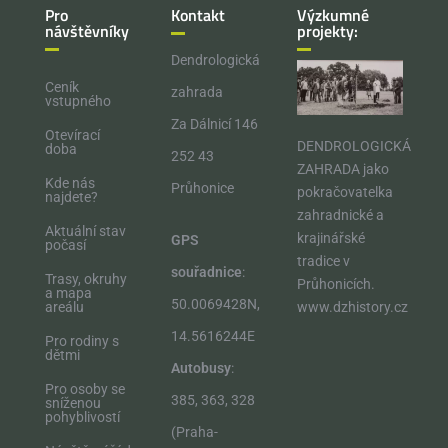
Pro
Kontakt
Výzkumné
návštěvníky
projekty:
Dendrologická
Ceník
zahrada
vstupného
Za Dálnicí 146
Otevírací
DENDROLOGICKÁ
doba
252 43
ZAHRADA jako
Kde nás
Průhonice
pokračovatelka
najdete?
zahradnické a
Aktuální stav
krajinářské
GPS
počasí
tradice v
souřadnice
:
Trasy, okruhy
Průhonicích.​
a mapa
50.0069428N,
areálu
www.dzhistory.cz
14.5616244E
Pro rodiny s
dětmi
Autobusy
:
Pro osoby se
385, 363, 328
sníženou
pohyblivostí
(Praha-