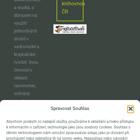
knihovnou
a studia, s
ČR
důrazem na
využití
jednotlivých
druhů v
sadovnické a
krajinářské
tvorbě. Svou
činností v
oblasti
taxonomie,
ochrany
rostlin,
Spravovat Souhlas
vzdělávání a
osvěty
Abychom poskytli co nejlepší služby, používáme k ukládání a/nebo přístupu
naplňuje
k informacím o zařízení, technologie jako jsou soubory cookies. Souhlas s
poslání
těmito technologiemi nám umožní zpracovávat údaje, jako je chování při
procházení nebo jedinečná ID na tomto webu. Nesouhlas nebo odvolání