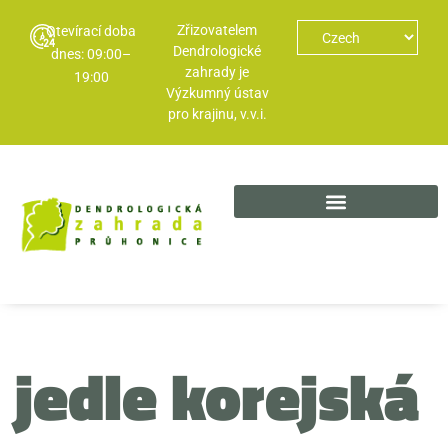
Zřizovatelem
Otevírací doba
Dendrologické
dnes: 09:00–
zahrady je
19:00
Výzkumný ústav
pro krajinu, v.v.i.
jedle korejská