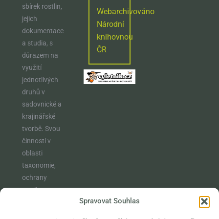
sbírek rostlin,
Webarchivováno
jejich
Národní
dokumentace
knihovnou
a studia, s
ČR
důrazem na
využití
jednotlivých
druhů v
sadovnické a
krajinářské
tvorbě. Svou
činností v
oblasti
taxonomie,
ochrany
rostlin,
Spravovat Souhlas
vzdělávání a
osvěty