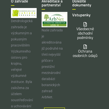
O zahradě
Akreditace a
Důležité
partnerství
dokumenty
Vstupenky
Dendrologická
zahrada je
Všeobecné
Naše zahrada
obchodní
výzkumným a
je
podmínky
pokusným
akreditována
pracovištěm
již podruhé na
Ochrana
Výzkumného
osobních údajů
třetí nejvyšší
ústavu pro
příčce v
krajinu,
prestižní
veřejné
mezinárodní
výzkumné
databázi
instituce. Byla
botanických
založena za
zahrad
účelem
ArbNet.
soustřeďování
a uchovávání