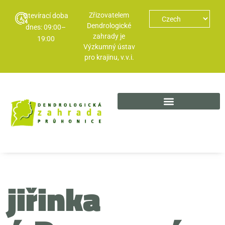
Zřizovatelem
Otevírací doba
Dendrologické
dnes: 09:00–
zahrady je
19:00
Výzkumný ústav
pro krajinu, v.v.i.
jiřinka