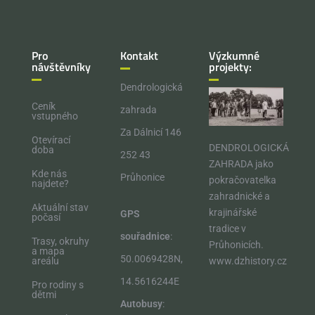
Pro
Kontakt
Výzkumné
návštěvníky
projekty:
Dendrologická
Ceník
zahrada
vstupného
Za Dálnicí 146
Otevírací
DENDROLOGICKÁ
doba
252 43
ZAHRADA jako
Kde nás
Průhonice
pokračovatelka
najdete?
zahradnické a
Aktuální stav
krajinářské
GPS
počasí
tradice v
souřadnice
:
Trasy, okruhy
Průhonicích.​
a mapa
50.0069428N,
areálu
www.dzhistory.cz
14.5616244E
Pro rodiny s
dětmi
Autobusy
: