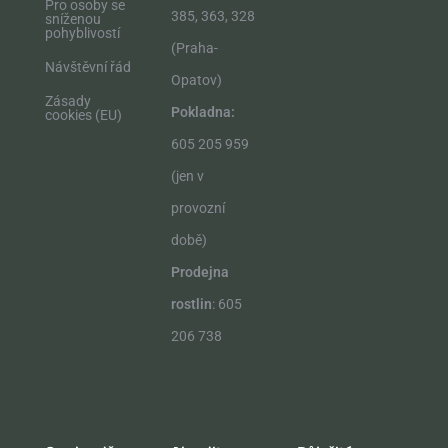
Pro osoby se
385, 363, 328
sníženou
pohyblivostí
(Praha-
Návštěvní řád
Opatov)
Zásady
Pokladna:
cookies (EU)
605 205 959
(jen v
provozní
době)
Prodejna
rostlin
: 605
206 738