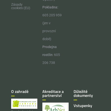
Zásady
Pokladna:
cookies (EU)
605 205 959
(jen v
provozní
době)
Prodejna
rostlin
: 605
206 738
O zahradě
Akreditace a
Důležité
partnerství
dokumenty
Vstupenky