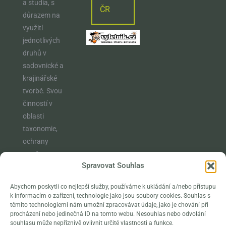
a studia, s
ČR
důrazem na
využití
jednotlivých
druhů v
sadovnické a
krajinářské
tvorbě. Svou
činností v
oblasti
taxonomie,
ochrany
rostlin,
Spravovat Souhlas
vzdělávání a
osvěty
Abychom poskytli co nejlepší služby, používáme k ukládání a/nebo přístupu
naplňuje
k informacím o zařízení, technologie jako jsou soubory cookies. Souhlas s
poslání
těmito technologiemi nám umožní zpracovávat údaje, jako je chování při
procházení nebo jedinečná ID na tomto webu. Nesouhlas nebo odvolání
klasické
souhlasu může nepříznivě ovlivnit určité vlastnosti a funkce.