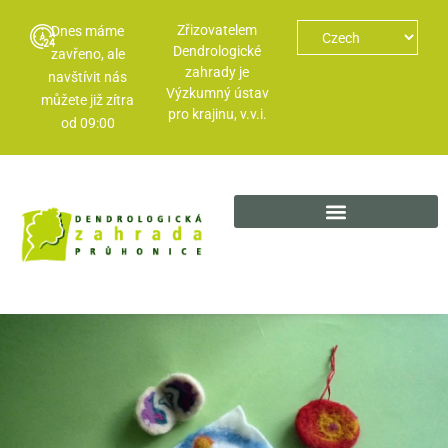
Zřizovatelem
Dnes máme
Dendrologické
zavřeno, ale
zahrady je
navštívit nás
Výzkumný ústav
můžete již zítra
pro krajinu, v.v.i.
od 09:00