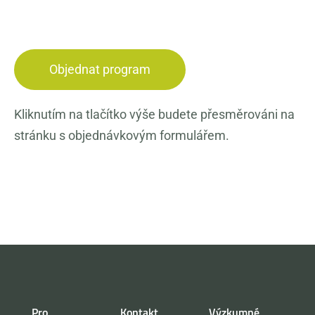
Objednat program
Kliknutím na tlačítko výše budete přesměrováni na
stránku s objednávkovým formulářem.
Pro
Kontakt
Výzkumné