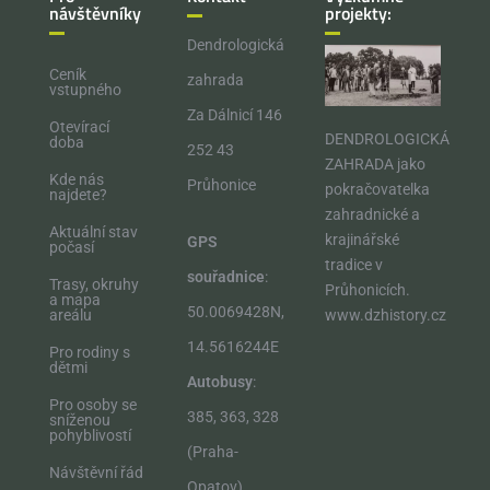
návštěvníky
projekty:
Dendrologická
Ceník
zahrada
vstupného
Za Dálnicí 146
Otevírací
DENDROLOGICKÁ
doba
252 43
ZAHRADA jako
Kde nás
Průhonice
pokračovatelka
najdete?
zahradnické a
Aktuální stav
krajinářské
GPS
počasí
tradice v
souřadnice
:
Trasy, okruhy
Průhonicích.​
a mapa
50.0069428N,
areálu
www.dzhistory.cz
14.5616244E
Pro rodiny s
dětmi
Autobusy
:
Pro osoby se
385, 363, 328
sníženou
pohyblivostí
(Praha-
Návštěvní řád
Opatov)