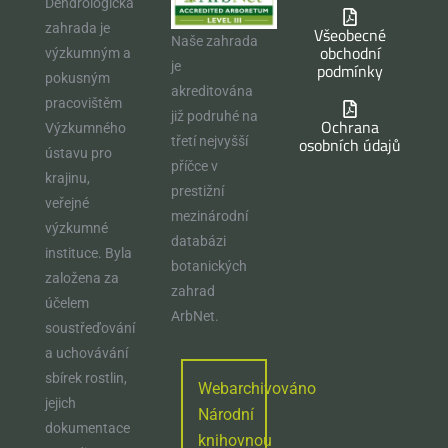
Dendrologická
zahrada je
Všeobecné
Naše zahrada
obchodní
výzkumným a
je
podmínky
pokusným
akreditována
pracovištěm
již podruhé na
Ochrana
Výzkumného
osobních údajů
třetí nejvyšší
ústavu pro
příčce v
krajinu,
prestižní
veřejné
mezinárodní
výzkumné
databázi
instituce. Byla
botanických
založena za
zahrad
účelem
ArbNet.
soustřeďování
a uchovávání
sbírek rostlin,
Webarchivováno
jejich
Národní
dokumentace
knihovnou