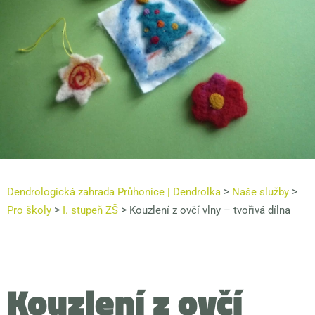
>
>
Dendrologická zahrada Průhonice | Dendrolka
Naše služby
>
>
Pro školy
I. stupeň ZŠ
Kouzlení z ovčí vlny – tvořivá dílna
Kouzlení z ovčí