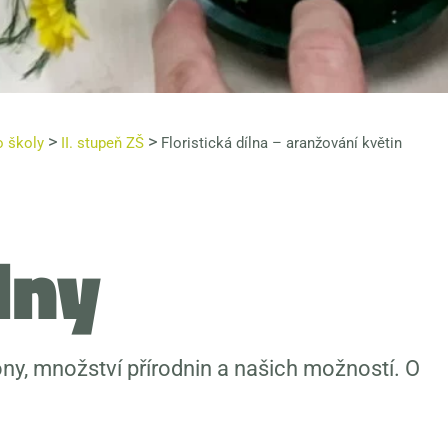
>
>
o školy
II. stupeň ZŠ
Floristická dílna – aranžování květin
lny
ny, množství přírodnin a našich možností. O