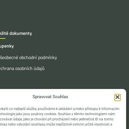
ežité dokumenty
upenky
šeobecné obchodní podmínky
chrana osobních údajů
Spravovat Souhlas
ytli co nejlepší služby, používáme k ukládání a/nebo přístupu k informacím
technologie jako jsou soubory cookies. Souhlas s těmito technologiemi nám
ovávat údaje, jako je chování při procházení nebo jedinečná ID na tomto
las nebo odvolání souhlasu může nepříznivě ovlivnit určité vlastnosti a