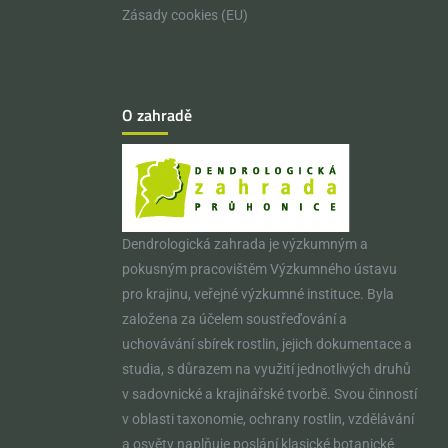
Zásady cookies (EU)
O zahradě
Dendrologická zahrada je výzkumným a
pokusným pracovištěm Výzkumného ústavu
pro krajinu, veřejné výzkumné instituce. Byla
založena za účelem soustřeďování a
uchovávání sbírek rostlin, jejich dokumentace a
studia, s důrazem na využití jednotlivých druhů
v sadovnické a krajinářské tvorbě. Svou činností
v oblasti taxonomie, ochrany rostlin, vzdělávání
a osvěty naplňuje poslání klasické botanické