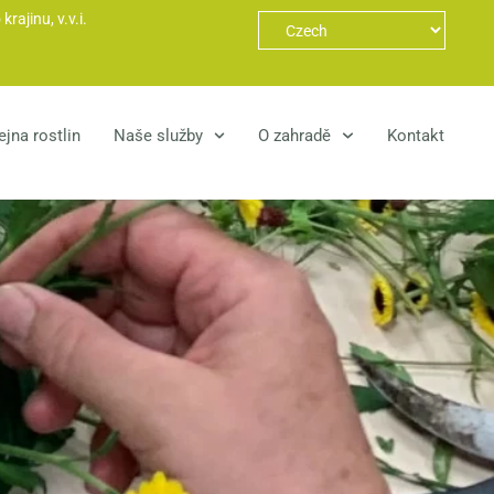
ajinu, v.v.i.
jna rostlin
Naše služby
O zahradě
Kontakt