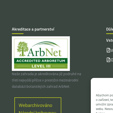
Akreditace a partnerství
Důl
Vst
V
O
Naše zahrada je akreditována již podruhé na
třetí nejvyšší příčce v prestižní mezinárodní
databázi botanických zahrad ArbNet.
Abychom posk
o zařízení, 
umožní zprac
Webarchivováno
webu. Nesouh
Národní knihovnou