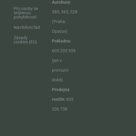
Autobusy
:
Pro osoby se
385, 363, 328
sníženou
pohyblivostí
(Praha-
Návštěvní řád
Opatov)
Zásady
Pokladna:
cookies (EU)
605 205 959
(jen v
provozní
době)
Prodejna
rostlin
: 605
206 738