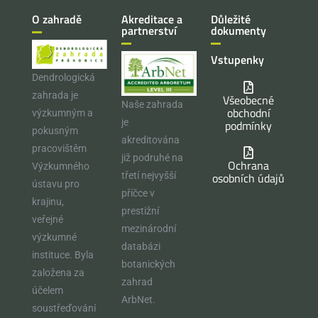
O zahradě
Akreditace a
Důležité
partnerství
dokumenty
Vstupenky
Dendrologická
zahrada je
Všeobecné
Naše zahrada
obchodní
výzkumným a
je
podmínky
pokusným
akreditována
pracovištěm
již podruhé na
Ochrana
Výzkumného
osobních údajů
třetí nejvyšší
ústavu pro
příčce v
krajinu,
prestižní
veřejné
mezinárodní
výzkumné
databázi
instituce. Byla
botanických
založena za
zahrad
účelem
ArbNet.
soustřeďování