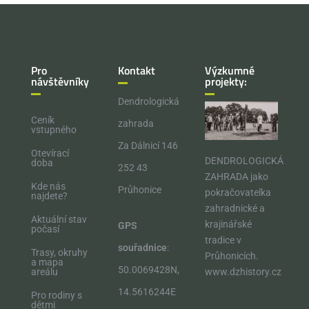
Pro
Kontakt
Výzkumné
návštěvníky
projekty:
Dendrologická
Ceník
zahrada
vstupného
Za Dálnicí 146
Otevírací
DENDROLOGICKÁ
doba
252 43
ZAHRADA jako
Kde nás
Průhonice
pokračovatelka
najdete?
zahradnické a
Aktuální stav
krajinářské
GPS
počasí
tradice v
souřadnice
:
Trasy, okruhy
Průhonicích.​
a mapa
50.0069428N,
areálu
www.dzhistory.cz
14.5616244E
Pro rodiny s
dětmi