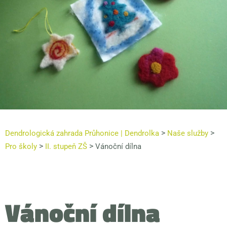
>
>
Dendrologická zahrada Průhonice | Dendrolka
Naše služby
>
>
Pro školy
II. stupeň ZŠ
Vánoční dílna
Vánoční dílna