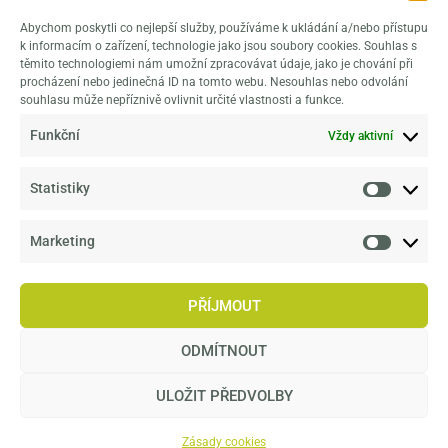
osvěty
Abychom poskytli co nejlepší služby, používáme k ukládání a/nebo přístupu
naplňuje
k informacím o zařízení, technologie jako jsou soubory cookies. Souhlas s
poslání
těmito technologiemi nám umožní zpracovávat údaje, jako je chování při
procházení nebo jedinečná ID na tomto webu. Nesouhlas nebo odvolání
klasické
souhlasu může nepříznivě ovlivnit určité vlastnosti a funkce.
botanické
Funkční
Vždy aktivní
zahrady, které
navíc rozšiřuje
ještě o
Statistiky
výzkumné
aktivity v širší
Marketing
sféře tvorby
životního
PŘÍJMOUT
prostředí.
ODMÍTNOUT
ULOŽIT PŘEDVOLBY
© Copyright
2026
– Dendrologická zahrada Průhonice
Zásady cookies