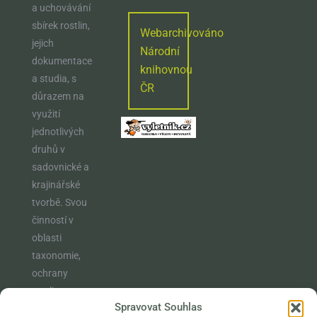
a uchovávání
sbírek rostlin,
Webarchivováno
jejich
Národní
dokumentace
knihovnou
a studia, s
ČR
důrazem na
využití
jednotlivých
druhů v
sadovnické a
krajinářské
tvorbě. Svou
činností v
oblasti
taxonomie,
ochrany
rostlin,
Spravovat Souhlas
vzdělávání a