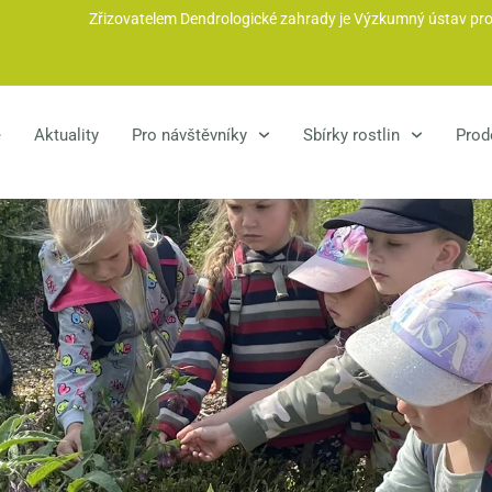
Zřizovatelem Dendrologické zahrady je Výzkumný ústav pro kr
e
Aktuality
Pro návštěvníky
Sbírky rostlin
Prode