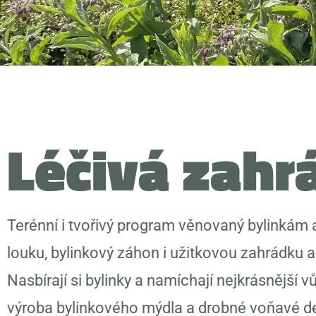
Léčivá zahr
Terénní i tvořivý program věnovaný bylinkám 
louku, bylinkový záhon i užitkovou zahrádku a z
Nasbírají si bylinky a namíchají nejkrásnější 
výroba bylinkového mýdla a drobné voňavé d