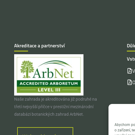
Akreditace a partnerství
Důl
Vst
V
O
Naše zahrada je akreditována již podruhé na
třetí nejvyšší příčce v prestižní mezinárodní
databázi botanických zahrad ArbNet.
Abychom posk
o zařízení, 