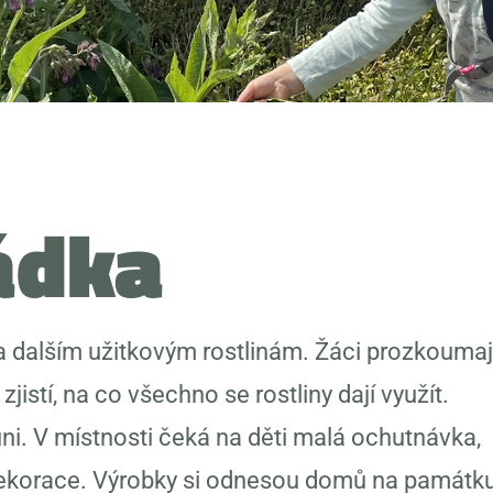
ádka
a dalším užitkovým rostlinám. Žáci prozkoumaj
jistí, na co všechno se rostliny dají využít.
vůni. V místnosti čeká na děti malá ochutnávka,
ekorace. Výrobky si odnesou domů na památku