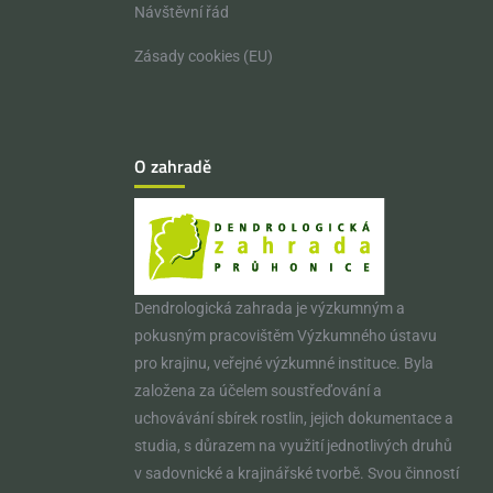
Návštěvní řád
Zásady cookies (EU)
O zahradě
Dendrologická zahrada je výzkumným a
pokusným pracovištěm Výzkumného ústavu
pro krajinu, veřejné výzkumné instituce. Byla
založena za účelem soustřeďování a
uchovávání sbírek rostlin, jejich dokumentace a
studia, s důrazem na využití jednotlivých druhů
v sadovnické a krajinářské tvorbě. Svou činností