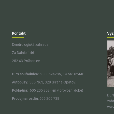
Kontakt
Výz
Dendrologická zahrada
Za Dálnicí 146
252 43 Průhonice
GPS souřadnice
: 50.0069428N, 14.5616244E
Autobusy
: 385, 363, 328 (Praha-Opatov)
Pokladna:
605 205 959 (jen v provozní době)
DEN
Prodejna rostlin
: 605 206 738
zahr
www