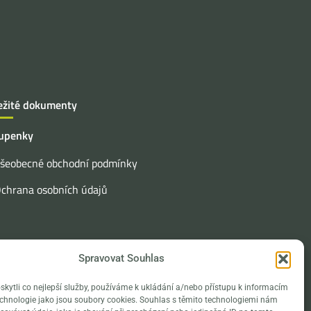
ežité dokumenty
upenky
šeobecné obchodní podmínky
chrana osobních údajů
Spravovat Souhlas
ytli co nejlepší služby, používáme k ukládání a/nebo přístupu k informacím
technologie jako jsou soubory cookies. Souhlas s těmito technologiemi nám