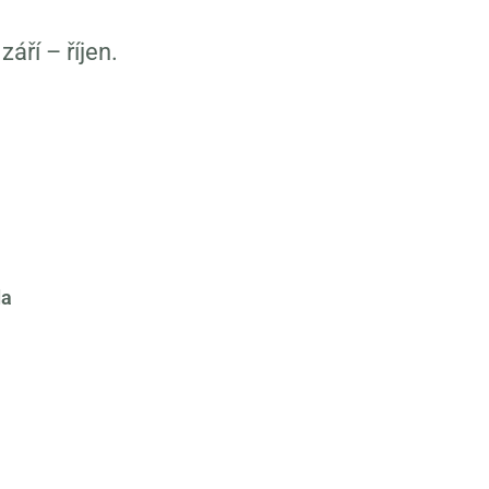
áří – říjen.
da