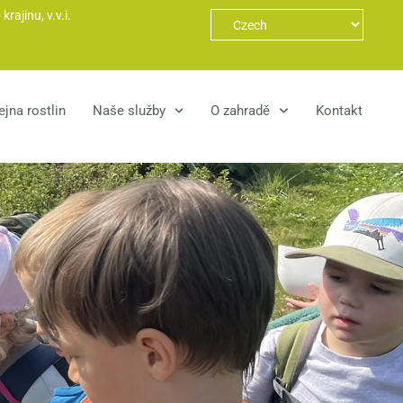
ajinu, v.v.i.
jna rostlin
Naše služby
O zahradě
Kontakt