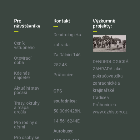
Pro
Kontakt
Výzkumné
návštěvníky
projekty:
Dendrologická
Ceník
zahrada
vstupného
Za Dálnicí 146
Otevírací
DENDROLOGICKÁ
doba
252 43
ZAHRADA jako
Kde nás
Průhonice
pokračovatelka
najdete?
zahradnické a
Aktuální stav
krajinářské
GPS
počasí
tradice v
souřadnice
:
Trasy, okruhy
Průhonicích.​
a mapa
50.0069428N,
areálu
www.dzhistory.cz
14.5616244E
Pro rodiny s
dětmi
Autobusy
:
Pro osoby se