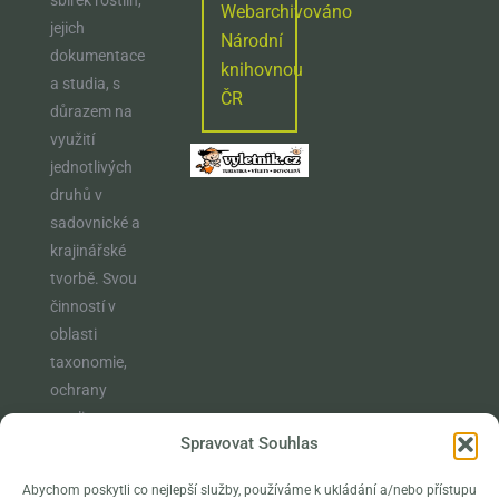
Webarchivováno
jejich
Národní
dokumentace
knihovnou
a studia, s
ČR
důrazem na
využití
jednotlivých
druhů v
sadovnické a
krajinářské
tvorbě. Svou
činností v
oblasti
taxonomie,
ochrany
rostlin,
Spravovat Souhlas
vzdělávání a
osvěty
Abychom poskytli co nejlepší služby, používáme k ukládání a/nebo přístupu