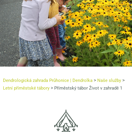
>
>
Dendrologická zahrada Průhonice | Dendrolka
Naše služby
>
Letní příměstské tábory
Příměstský tábor Život v zahradě 1