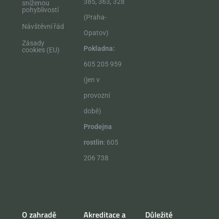
385, 363, 328
sníženou
pohyblivostí
(Praha-
Návštěvní řád
Opatov)
Zásady
Pokladna:
cookies (EU)
605 205 959
(jen v
provozní
době)
Prodejna
rostlin
: 605
206 738
O zahradě
Akreditace a
Důležité