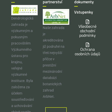
partnerství
dokumenty
Vstupenky
Dendrologická
zahrada je
Všeobecné
Naše zahrada
obchodní
výzkumným a
je
podmínky
pokusným
akreditována
pracovištěm
již podruhé na
Ochrana
Výzkumného
osobních údajů
třetí nejvyšší
ústavu pro
příčce v
krajinu,
prestižní
veřejné
mezinárodní
výzkumné
databázi
instituce. Byla
botanických
založena za
zahrad
účelem
ArbNet.
soustřeďování
a uchovávání
sbírek rostlin,