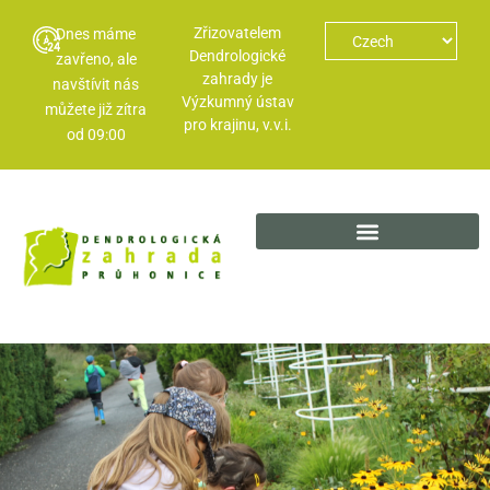
Zřizovatelem
Dnes máme
Dendrologické
zavřeno, ale
zahrady je
navštívit nás
Výzkumný ústav
můžete již zítra
pro krajinu, v.v.i.
od 09:00